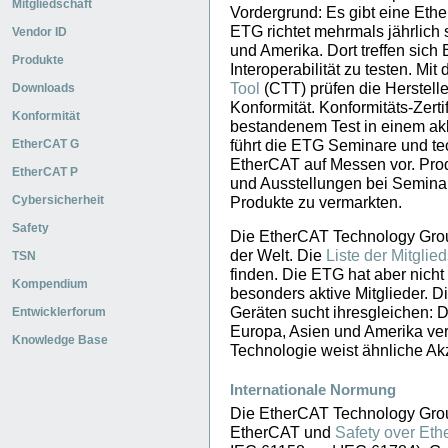
Mitgliedschaft
Vordergrund: Es gibt eine Ethe
ETG richtet mehrmals jährlich
Vendor ID
und Amerika. Dort treffen sich
Produkte
Interoperabilität zu testen. Mit
Tool
(CTT) prüfen die Herstelle
Downloads
Konformität. Konformitäts-Zert
Konformität
bestandenem Test in einem akkr
führt die ETG Seminare und tec
EtherCAT G
EtherCAT auf Messen vor. Pr
EtherCAT P
und Ausstellungen bei Seminar
Cybersicherheit
Produkte zu vermarkten.
Safety
Die EtherCAT Technology Group
der Welt. Die
Liste der Mitglie
TSN
finden. Die ETG hat aber nicht
Kompendium
besonders aktive Mitglieder. D
Geräten sucht ihresgleichen: D
Entwicklerforum
Europa, Asien und Amerika verbr
Knowledge Base
Technologie weist ähnliche Ak
Internationale Normung
Die EtherCAT Technology Group
EtherCAT und
Safety over Et