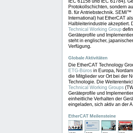
IEC 61158 und IEC 61784). Gen
Protokollschichten, sondern a
B. für Antriebstechnik. SEMI™
International) hat EtherCAT a
Halbleiterindustrie akzeptiert.
Technical Working Group
defin
Geräteprofile und Implementier
steht in englischer, japanisch
Verfügung.
Globale Aktivitäten
Die EtherCAT Technology Group
ETG-Büros
in Europa, Nordame
die Mitglieder vor Ort bei der
Technologie. Die Weiterentwick
Technical Working Groups
(TWG
Geräteprofile und Implementier
einheitliche Verhalten der Gerä
eingeladen, sich aktiv an der A
EtherCAT Meilensteine