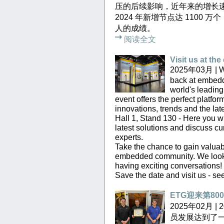
压的后续影响，近年来的增长
2024 年新增节点达 110
人的成绩。
阅读全文
Visit us at t
2025年03月 | We 
back at embedd
world's leading
event offers the perfect platfo
innovations, trends and the lat
Hall 1, Stand 130 - Here you wi
latest solutions and discuss c
experts.
Take the chance to gain valuab
embedded community. We look 
having exciting conversations!
Save the date and visit us - s
ETG迎来第80
2025年02月 
员发展达到了一