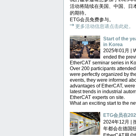
活动将陆续在美国、中国、日
的期待。
ETG会员免费参与。
更多活动信息请点击此处。
Start of the y
in Korea
2025年01月 | We 
ended the prev
EtherCAT seminar series in Ko
Over 200 participants attende
were perfectly organized by the
events, they were informed abo
advantages of EtherCAT, were 
latest trends in industrial auto
EtherCAT experts on site.
What an exciting start to the n
ETG会员在20
2024年12月 
年都会在德国
EtherCA