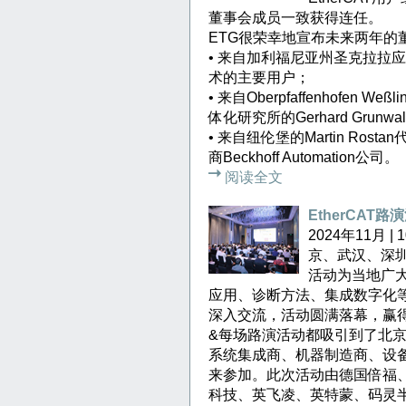
董事会成员一致获得连任。
ETG很荣幸地宣布未来两年的
• 来自加利福尼亚州圣克拉拉应用材料
术的主要用户；
• 来自Oberpfaffenhofe
体化研究所的Gerhard Grunw
• 来自纽伦堡的Martin Rosta
商Beckhoff Automation公司。
阅读全文
EtherCAT
2024年11月 
京、武汉、深
活动为当地广大
应用、诊断方法、集成数字化
深入交流，活动圆满落幕，赢
&每场路演活动都吸引到了北
系统集成商、机器制造商、设
来参加。此次活动由德国倍福
科技、英飞凌、英特蒙、码灵半导