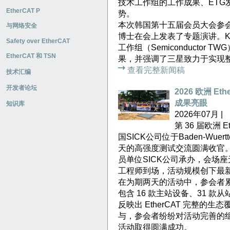
技术工作组的工作成果、ETG
EtherCAT P
势。
本次韩国第十五届会员大会参会人
与网络安全
博士在会上发表了专题演讲。Ki
Safety over EtherCAT
工作组（Semiconducto
EtherCAT 和 TSN
果，并强调了三星致力于实现
查看完整新闻稿
技术汇编
开发者论坛
2026 欧洲 E
成果亮眼
知识库
2026年07月 |
第 36 届欧洲 Et
国SICK公司位于Baden-Wuert
天的高强度测试交流圆满收官。本次
员单位SICK公司承办，会场座无
工程师到场，活动规模创下最
在为期两天的活动中，参会者累计
包含 16 款主站设备、31 款
反映出 EtherCAT 完整
与，参会者纷纷对活动完善的
活动取得圆满成功。