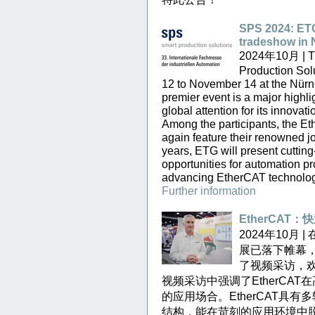
SPS 2024: ETG
tradeshow in
2024年10月 | Th
Production Sol
12 to November 14 at the Nür
premier event is a major highli
global attention for its innova
Among the participants, the E
again feature their renowned jo
years, ETG will present cuttin
opportunities for automation pro
advancing EtherCAT technology
Further information
EtherCAT
2024年10月
展已落下帷幕，E
了视频采访，
视频采访中强调了EtherCA
的应用场合。EtherCAT具
结构，能在苛刻的应用环境中