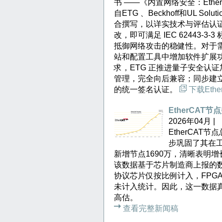
书 ——《内置网络安全：Eth
自ETG 、Beckhoff和UL S
合撰写，以详实技术与评估认证证
改，即可满足 IEC 62443-
抵御网络攻击的稳健性。对于需
站和配置工具中增加软件扩展
求，ETG 正推进量子安全认
管理，完全向后兼容；同步建立
的统一签名认证。
下载Eth
EtherCA
2026年04月 |
EtherCAT
步巩固了其在工
新增节点1690万，清晰表明
该数据基于芯片制造商上报的
协议芯片仅按比例计入，FPGA
未计入统计。因此，这一数据真实
高估。
查看完整新闻稿