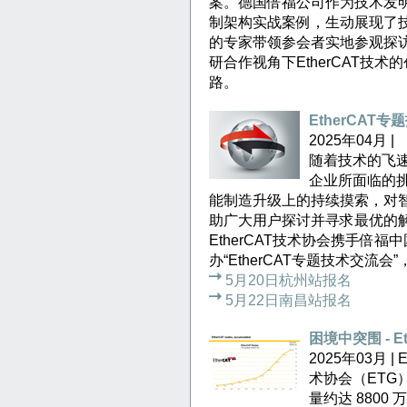
案。德国倍福公司作为技术发明者
制架构实战案例，生动展现了
的专家带领参会者实地参观探
研合作视角下EtherCAT技
路。
EtherCA
2025年04月 |
随着技术的飞
企业所面临的
能制造升级上的持续摸索，对
助广大用户探讨并寻求最优的
EtherCAT技术协会携手倍福
办“EtherCAT专题技术交流
5月20日杭州站报名
5月22日南昌站报名
困境中突围 - Et
2025年03月 |
术协会（ETG）
量约达 880