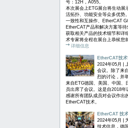
号：12H，A055。
本次展会上ETG展台将生动展示
活拓扑、功能安全等众多优势。此
一致性和互操作、EtherCAT
EtherCAT产品和解决方案
获取相关产品的技术细节和详细信
术专家将全程在展台上恭候您
详细信息
EtherCA
2024年05月
会议。除了来
烈的讨论，并
来自ETG德国、美国、中国、
员出席了会议。这是自2018
感谢所有团队成员对会议作出
EtherCAT技术。
EtherCAT
2024年05月
技术信息，德国倍