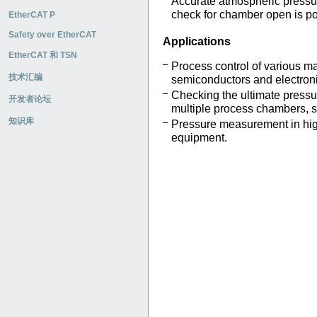
Accurate atmospheric press
check for chamber open is po
EtherCAT P
Safety over EtherCAT
Applications
EtherCAT 和 TSN
Process control of various m
技术汇编
semiconductors and electron
Checking the ultimate pressu
开发者论坛
multiple process chambers, su
知识库
Pressure measurement in hi
equipment.