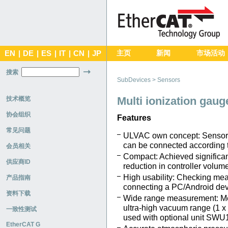
EN
|
DE
|
ES
|
IT
|
CN
|
JP
主页
新闻
市场活动
搜索
SubDevices > Sensors
Multi ionization gau
技术概览
协会组织
Features
常见问题
ULVAC own concept: Sensor 
can be connected according t
会员相关
Compact: Achieved significa
供应商ID
reduction in controller volume
High usability: Checking mea
产品指南
connecting a PC/Android dev
资料下载
Wide range measurement: Me
ultra-high vacuum range (1 x
一致性测试
used with optional unit SWU
EtherCAT G